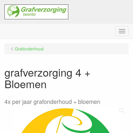
M
e
n
Grafonderhoud
u
grafverzorging 4 +
Bloemen
4x per jaar grafonderhoud + bloemen